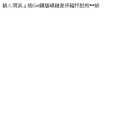
鎮ㄦ彁浜ょ殑Get鏁版嵁鏈夋伓鎰忓瓧绗︼紒